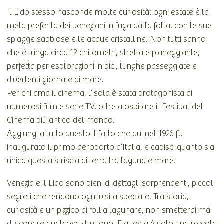
Il Lido stesso nasconde molte curiosità: ogni estate è la
meta preferita dei veneziani in fuga dalla folla, con le sue
spiagge sabbiose e le acque cristalline. Non tutti sanno
che è lunga circa 12 chilometri, stretta e pianeggiante,
perfetta per esplorazioni in bici, lunghe passeggiate e
divertenti giornate di mare.
Per chi ama il cinema, l’isola è stata protagonista di
numerosi film e serie TV, oltre a ospitare il Festival del
Cinema più antico del mondo.
Aggiungi a tutto questo il fatto che qui nel 1926 fu
inaugurato il primo aeroporto d’Italia, e capisci quanto sia
unica questa striscia di terra tra laguna e mare.
Venezia e il Lido sono pieni di dettagli sorprendenti, piccoli
segreti che rendono ogni visita speciale. Tra storia,
curiosità e un pizzico di follia lagunare, non smetterai mai
di scoprire qualcosa di nuovo. E questa è solo una piccola