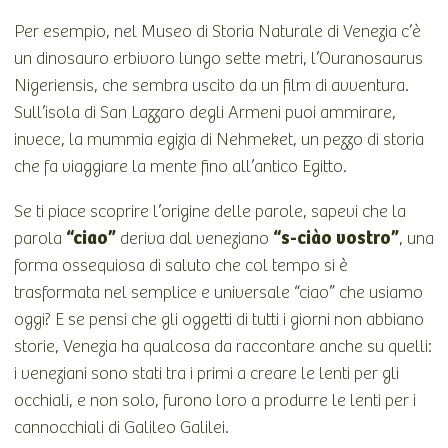
Per esempio, nel Museo di Storia Naturale di Venezia c’è
un dinosauro erbivoro lungo sette metri, l’Ouranosaurus
Nigeriensis, che sembra uscito da un film di avventura.
Sull’isola di San Lazzaro degli Armeni puoi ammirare,
invece, la mummia egizia di Nehmeket, un pezzo di storia
che fa viaggiare la mente fino all’antico Egitto.
Se ti piace scoprire l’origine delle parole, sapevi che la
“ciao”
“s-ciào vostro”
parola
deriva dal veneziano
, una
forma ossequiosa di saluto che col tempo si è
trasformata nel semplice e universale “ciao” che usiamo
oggi? E se pensi che gli oggetti di tutti i giorni non abbiano
storie, Venezia ha qualcosa da raccontare anche su quelli:
i veneziani sono stati tra i primi a creare le lenti per gli
occhiali, e non solo, furono loro a produrre le lenti per i
cannocchiali di Galileo Galilei.