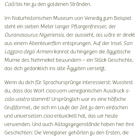
Calli
bis hin zu den goldenen Stränden.
Im Naturhistorischen Museum von Venedig zum Beispiel
steht ein sieben Meter langer Pflanzenfresser, der
Ouranosaurus Nigeriensis
, der aussieht, als wäre er direkt
aus einem Abenteuerfilm entsprungen. Auf der Insel
San
Lazzaro degli Armeni
kannst du hingegen die ägyptische
Mumie des Nehmeket bewundern – ein Stück Geschichte,
das dich gedanklich ins alte Ägypten versetzt.
Wenn du dich für Sprachursprünge interessierst: Wusstest
du, dass das Wort
ciao
vom venezianischen Ausdruck
s-
ciào vostro
stammt? Ursprünglich war es eine höfliche
Grußformel, die sich im Laufe der Zeit zu dem einfachen
und universellen
ciao
entwickelt hat, das wir heute
verwenden. Und auch Alltagsgegenstände haben hier ihre
Geschichten: Die Venezianer gehörten zu den Ersten, die